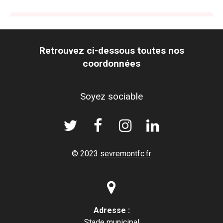
Temporary issue loading your feed. Please refresh the
page. Contact support if the error persists.
Retrouvez ci-dessous toutes nos
Powered by Curator.io
coordonnées
Soyez sociable




© 2023
sevremontfc.fr

Adresse :
Stade municipal